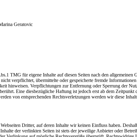
Marina Geratovic
Abs.1 TMG für eigene Inhalte auf diesen Seiten nach den allgemeinen G
 nicht verpflichtet, übermittelte oder gespeicherte fremde Informatio
igkeit hinweisen. Verpflichtungen zur Entfernung oder Sperrung der N
erührt. Eine diesbezügliche Haftung ist jedoch erst ab dem Zeitpunkt 
erden von entsprechenden Rechtsverletzungen werden wir diese Inhal
Webseiten Dritter, auf deren Inhalte wir keinen Einfluss haben. Deshal
alte der verlinkten Seiten ist stets der jeweilige Anbieter oder Betrei
der Verlinkung auf mögliche Rechtsverstöße überprüft. Rechtswidrige 